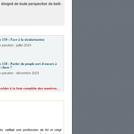
 éloi­gné de toute pers­pec­tive de bel­li­
159 : Face à la sécu­la­ri­sa­tion
 parution : juillet 2024
 158 : Par­ler du peuple sert-il encore à
 chose ?
e parution : décembre 2023
céder à la liste complète des numéros...
rati­fiait une pro­fes­sion de foi et vingt