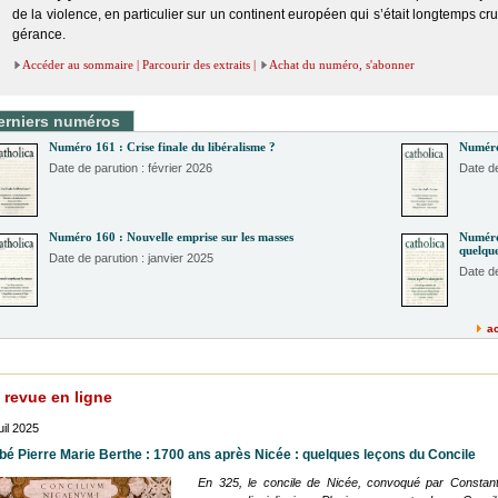
de la vio­lence, en par­ti­cu­lier sur un conti­nent euro­péen qui s’était long­temps cru
gé­rance.
Accéder au sommaire
|
Parcourir des extraits
|
Achat du numéro, s'abonner
erniers numéros
Numé­ro 161 : Crise finale du libé­ra­lisme ?
Numé­ro 
Date de parution : février 2026
Date de
Numé­ro 160 : Nou­velle emprise sur les masses
Numé­ro
quelque
Date de parution : janvier 2025
Date d
ac
 revue en ligne
uil 2025
bé Pierre Marie Berthe : 1700 ans après Nicée : quelques leçons du Concile
En 325, le concile de Nicée, convo­qué par Constan­tin, 