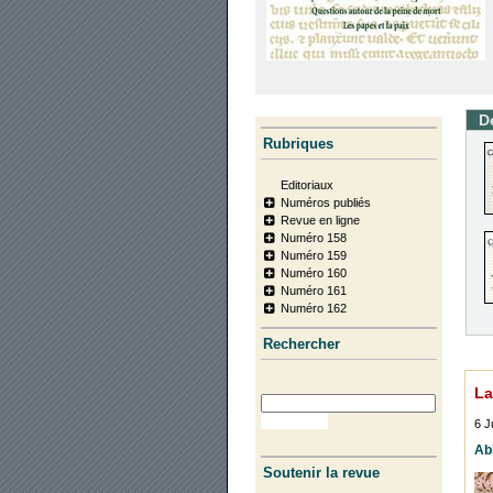
D
Rubriques
Editoriaux
Numéros publiés
Revue en ligne
Numéro 158
Numéro 159
Numéro 160
Numéro 161
Numéro 162
Recher­cher
La
6 J
Ab
Soutenir la revue