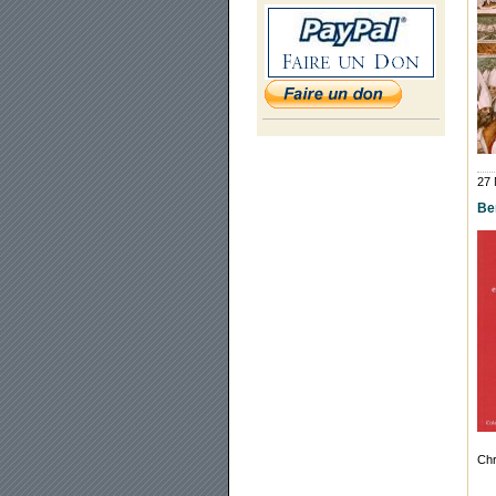
27 
Be
Chr