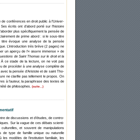
 de confé­rences en droit public à l’U­ni­ver­
. Ses écrits ont d’abord por­té sur l’histoire
 d’aborder plus spé­ci­fi­que­ment la pen­sée de
lai­re­ment de prime abord : si le sous-titre
le titre évoque une ana­lyse de la pen­sée
dique. L’introduction très brève (2 pages) ne
 don­ner un aper­çu de l’« œuvre immense » de
ues­tions de Saint Tho­mas sur le droit et la
. À ce stade de la lec­ture, on ne voit pas
eu de pro­cé­der à une ana­lyse com­plète de
ect avec la pen­sée d’Aristote et de saint Tho­
re ne cla­ri­fie pas tel­le­ment le pro­pos. On
pres à l’auteur, la para­phrase des textes de
ié­té de phi­lo­sophes.
(suite…)
n­ta­tif
tre de dis­cus­sions et d’études, de contro­
­tiques. Sur la vague de ces débats scien­ti­
ultu­relles, et sou­vent de mani­pu­la­tions
pas de type de famille unique ou natu­relle
es modèles de l’institution fami­liale, les