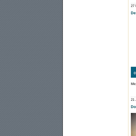
27 
Den
Mic
21 
Dom