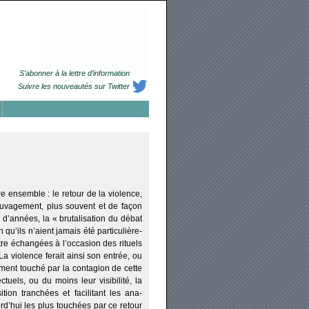
S'abonner à la lettre d’information
Suivre les nouveautés sur Twitter
re ensemble : le retour de la vio­lence,
nsauvagement, plus sou­vent et de façon
’an­nées, la « bru­ta­li­sa­tion du débat
n qu’ils n’aient jamais été par­ti­cu­liè­re­
être échan­gées à l’occasion des rituels
. La vio­lence ferait ain­si son entrée, ou
e­ment tou­ché par la conta­gion de cette
­tuels, ou du moins leur visi­bi­li­té, la
ion tran­chées et faci­li­tant les ana­
ourd’hui les plus tou­chées par ce retour