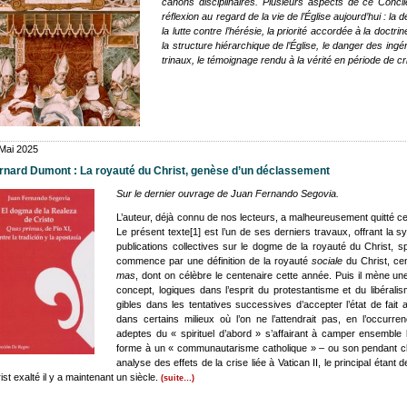
canons dis­ci­pli­naires. Plu­sieurs aspects de ce Conci
réflexion au regard de la vie de l’Église aujourd’hui : la déte
la lutte contre l’hérésie, la prio­ri­té accor­dée à la doc­trin
la struc­ture hié­rar­chique de l’Église, le dan­ger des in
tri­naux, le témoi­gnage ren­du à la véri­té en période de cr
Mai 2025
rnard Dumont : La royau­té du Christ, genèse d’un déclas­se­ment
Sur le der­nier ouvrage de Juan Fer­nan­do Sego­via.
L’auteur, déjà connu de nos lec­teurs, a mal­heu­reu­se­ment quit­t
Le pré­sent texte
[1]
est l’un de ses der­niers tra­vaux, offrant la s
publi­ca­tions col­lec­tives sur le dogme de la royau­té du Christ, spi­ri
com­mence par une défi­ni­tion de la royau­té
sociale
du Christ, cen
mas
, dont on célèbre le cen­te­naire cette année. Puis il mène une
concept, logiques dans l’esprit du pro­tes­tan­tisme et du libé­ra­lis
gibles dans les ten­ta­tives suc­ces­sives d’accepter l’état de fai
dans cer­tains milieux où l’on ne l’attendrait pas, en l’occurr
adeptes du « spi­ri­tuel d’abord » s’affairant à cam­per ensemble 
forme à un « com­mu­nau­ta­risme catho­lique » – ou son pen­dant clé­r
ana­lyse des effets de la crise liée à Vati­can II, le prin­ci­pal éta
ist exal­té il y a main­te­nant un siècle.
(suite…)