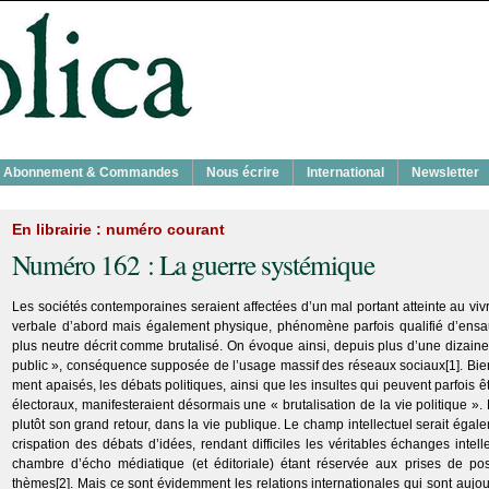
Abon­ne­ment & Com­mandes
Nous écrire
Inter­na­tio­nal
News­let­ter
En librairie : numéro courant
Numé­ro 162 : La guerre sys­té­mique
Les socié­tés contem­po­raines seraient affec­tées d’un mal por­tant atteinte au viv
ver­bale d’abord mais éga­le­ment phy­sique, phé­no­mène par­fois qua­li­fié d’e
plus neutre décrit comme bru­ta­li­sé. On évoque ain­si, depuis plus d’une dizaine d
public », consé­quence sup­po­sée de l’usage mas­sif des réseaux sociaux
[1]
. Bie
ment apai­sés, les débats poli­tiques, ain­si que les insultes qui peuvent par­fois 
élec­to­raux, mani­fes­te­raient désor­mais une « bru­ta­li­sa­tion de la vie poli­tique »
plu­tôt son grand retour, dans la vie publique. Le champ intel­lec­tuel serait éga­l
cris­pa­tion des débats d’idées, ren­dant dif­fi­ciles les véri­tables échanges intel­lec
chambre d’écho média­tique (et édi­to­riale) étant réser­vée aux prises de posi­t
thèmes
[2]
. Mais ce sont évi­dem­ment les rela­tions inter­na­tio­nales qui sont auj