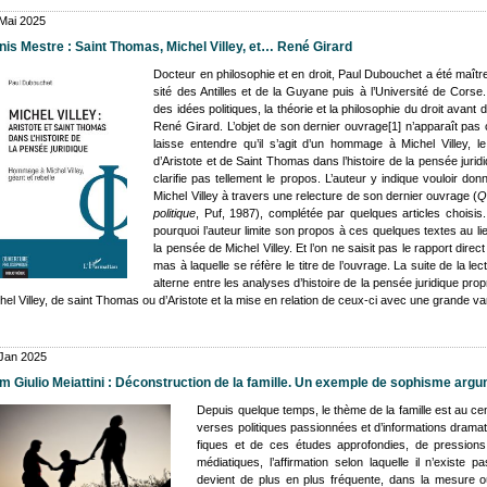
Mai 2025
is Mestre : Saint Tho­mas, Michel Vil­ley, et… René Girard
Doc­teur en phi­lo­so­phie et en droit, Paul Dubou­chet a été maître
si­té des Antilles et de la Guyane puis à l’U­ni­ver­si­té de Corse
des idées poli­tiques, la théo­rie et la phi­lo­so­phie du droit avant
René Girard. L’objet de son der­nier ouvrage
[1]
n’apparaît pas c
laisse entendre qu’il s’agit d’un hom­mage à Michel Vil­ley, 
d’Aristote et de Saint Tho­mas dans l’histoire de la pen­sée juri­
cla­ri­fie pas tel­le­ment le pro­pos. L’auteur y indique vou­loir
Michel Vil­ley à tra­vers une relec­ture de son der­nier ouvrage (
Q
poli­tique
, Puf, 1987), com­plé­tée par quelques articles choi­sis
pour­quoi l’auteur limite son pro­pos à ces quelques textes au li
la pen­sée de Michel Vil­ley. Et l’on ne sai­sit pas le rap­port dir
mas à laquelle se réfère le titre de l’ouvrage. La suite de la lec­tu
alterne entre les ana­lyses d’histoire de la pen­sée juri­dique pro
hel Vil­ley, de saint Tho­mas ou d’Aristote et la mise en rela­tion de ceux-ci avec une grande var
Jan 2025
 Giulio Meiattini : Décons­truc­tion de la famille. Un exemple de sophisme argu­me
Depuis quelque temps, le thème de la famille est au cen
verses poli­tiques pas­sion­nées et d’informations dra­ma
fiques et de ces études appro­fon­dies, de pres­sions c
média­tiques, l’affirmation selon laquelle il n’existe 
devient de plus en plus fré­quente, dans la mesure où l