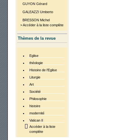
GUYON Gérard
GALEAZZI Umberto
BRESSON Michel
> Accéder à la liste complète
Thèmes de la revue
Eglise
théologie
Histoire de l'Eglise
Liturgie
Art
Société
Philosophie
histoire
modernité
Vatican II
Accéder à la liste
complète