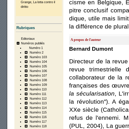
cisme en Bel­gique, Es
Grange, La lot­ta contro il
dirit­to
pitre conclu­sif com­pa
dique, utile mais limi­
la dif­fé­rence de plu­r
Rubriques
Editoriaux
A propos de l'auteur
Numéros publiés
Bernard Dumont
Numéro 1
Numéro 2
Numéro 103
Directeur de la revu
Numéro 104
Numéro 105
revue trimestrielle
Numéro 106
Numéro 107
collaborateur de la 
Numéro 108
françaises des œuvre
Numéro 109
Numéro 110
la sécularisation
, L'i
Numéro 111
Numéro 112
la révolution"). A ég
Numéro 113
Numéro 114
XXe siècle (Catholica
Numéro 115
refus de l'ennemi. M
Numéro 116
Numéro 117
(PUL, 2004), La guerr
Numéro 118