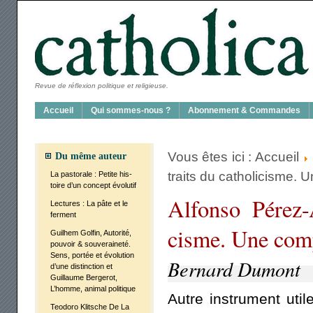
Revue de réflexion politique et religieuse.
Accueil
Qui sommes-nous ?
Abon­ne­ment & Com­mandes
Vous êtes ici :
Accueil
Du même auteur
traits du catho­li­cisme.
La pas­to­rale : Petite his­
toire d’un concept évo­lu­tif
Alfon­so Pérez-A
Lec­tures : La pâte et le
ferment
cisme. Une com­p
Guil­hem Gol­fin, Auto­ri­té,
pou­voir & sou­ve­rai­ne­té.
Sens, por­tée et évo­lu­tion
Bernard Dumont
d’une dis­tinc­tion et
Guillaume Ber­ge­rot,
L’homme, ani­mal poli­tique
Autre ins­tru­ment util
Teo­do­ro Klitsche De La