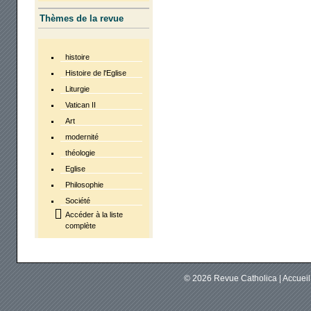
Thèmes de la revue
histoire
Histoire de l'Eglise
Liturgie
Vatican II
Art
modernité
théologie
Eglise
Philosophie
Société
Accéder à la liste
complète
© 2026
Revue Catholica
|
Accuei