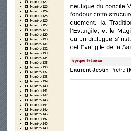
Numéro 122
neu­tique du concile Va
Numéro 123
Numéro 124
fon­deur cette struc­tur
Numéro 125
Numéro 126
que­ment, la Tra­di­t
Numéro 127
l’Evangile, et le Mag
Numéro 128
Numéro 129
où un dia­logue s’insta
Numéro 130
Numéro 131
cet Evan­gile de la Sa
Numéro 132
Numéro 133
Numéro 134
A propos de l'auteur
Numéro 135
Numéro 136
Laurent Jestin
Prêtre (
Numéro 137
Numéro 138
Numéro 139
Numéro 140
Numéro 141
Numéro 142
-->
Numéro 143
Numéro 144
Numéro 145
Numéro 146
Numéro 147
Numéro 148
Numéro 149