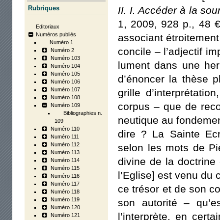
Rubriques
II. I. Accé­der à la sou
1, 2009, 928 p., 48 €.
Editoriaux
Numéros publiés
asso­ciant étroi­te­ment
Numéro 1
concile – l’adjectif imp
Numéro 2
Numéro 103
lu­ment dans une her­
Numéro 104
Numéro 105
d’énoncer la thèse plu
Numéro 106
Numéro 107
grille d’interprétatio
Numéro 108
cor­pus – que de recon
Numéro 109
Bibliographies n.
neu­tique au fon­de­me
109
Numéro 110
dire ? La Sainte Ecri­
Numéro 111
Numéro 112
selon les mots de Pie
Numéro 113
divine de la doc­trine
Numéro 114
Numéro 115
l’Eglise] est venu du 
Numéro 116
Numéro 117
ce tré­sor et de son c
Numéro 118
Numéro 119
son auto­ri­té – qu’es
Numéro 120
l’interprète, en cer­ta
Numéro 121