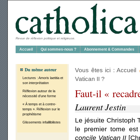
Revue de réflexion politique et religieuse.
Accueil
Qui sommes-nous ?
Abon­ne­ment & Com­mandes
Vous êtes ici :
Accueil
Du même auteur
Vati­can II ?
Lec­tures : Amo­ris lae­ti­tia et
son inter­pré­ta­tion
Faut-il « reca­dr
Réflexion autour de la
néces­si­té d’une forme
Laurent Jestin
« À temps et à contre­
temps ». Réflexion sur le
pro­phé­tisme
Le jésuite Chris­toph 
Glis­se­ments infailli­bi­listes
le pre­mier tome est
concile Vati­can II
[Chr