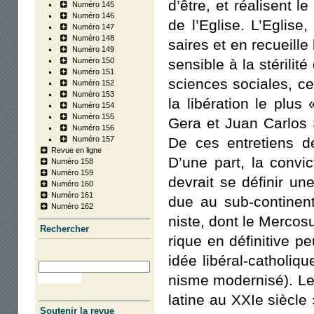
d’être, et réa­lisent 
Numéro 145
Numéro 146
de l’Eglise. L’Eglise
Numéro 147
Numéro 148
saires et en recueille 
Numéro 149
Numéro 150
sen­sible à la sté­ri­li
Numéro 151
sciences sociales, ce 
Numéro 152
Numéro 153
la libé­ra­tion le plus
Numéro 154
Numéro 155
Gera et Juan Car­los 
Numéro 156
Numéro 157
De ces entre­tiens d
Revue en ligne
D’une part, la convic­
Numéro 158
Numéro 159
devrait se défi­nir une
Numéro 160
Numéro 161
due au sub-conti­nen
Numéro 162
niste, dont le Mer­co­s
Recher­cher
rique en défi­ni­tive p
idée libé­ral-catho­liqu
nisme moder­ni­sé). Le 
latine au XXIe siècle »
Soutenir la revue