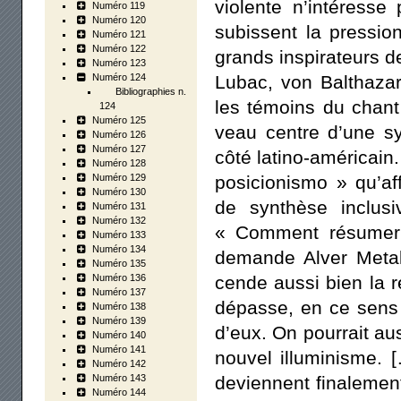
vio­lente n’intéresse
Numéro 119
Numéro 120
subissent la pres­sion
Numéro 121
Numéro 122
grands ins­pi­ra­teurs 
Numéro 123
Numéro 124
Lubac, von Bal­tha­z
Bibliographies n.
les témoins du chant 
124
Numéro 125
veau centre d’une syn
Numéro 126
Numéro 127
côté lati­no-amé­ri­cain
Numéro 128
Numéro 129
po­si­cio­nis­mo » qu
Numéro 130
de syn­thèse inclu­
Numéro 131
Numéro 132
« Com­ment résu­me­r
Numéro 133
Numéro 134
demande Alver Metal­
Numéro 135
Numéro 136
cende aus­si bien la r
Numéro 137
dépasse, en ce sens 
Numéro 138
Numéro 139
d’eux. On pour­rait aus
Numéro 140
Numéro 141
nou­vel illu­mi­nisme
Numéro 142
Numéro 143
deviennent fina­le­men
Numéro 144