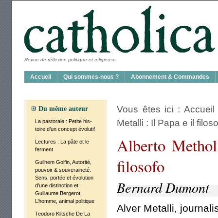
Revue de réflexion politique et religieuse.
Accueil
Qui sommes-nous ?
Abon­ne­ment & Com­mandes
Vous êtes ici :
Accueil
Du même auteur
Metal­li : Il Papa e il filo­so
La pas­to­rale : Petite his­
toire d’un concept évo­lu­tif
Alber­to Methol 
Lec­tures : La pâte et le
ferment
filo­so­fo
Guil­hem Gol­fin, Auto­ri­té,
pou­voir & sou­ve­rai­ne­té.
Sens, por­tée et évo­lu­tion
Bernard Dumont
d’une dis­tinc­tion et
Guillaume Ber­ge­rot,
L’homme, ani­mal poli­tique
Alver Metal­li, jour­na­l
Teo­do­ro Klitsche De La