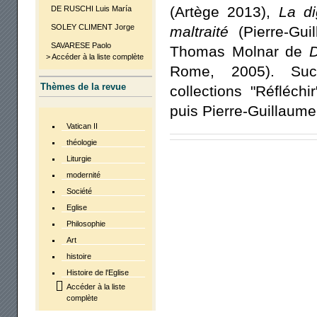
(Artège 2013),
La di
DE RUSCHI Luis María
SOLEY CLIMENT Jorge
maltraité
(Pierre-Gui
SAVARESE Paolo
Thomas Molnar de
D
> Accéder à la liste complète
Rome, 2005). Succ
Thèmes de la revue
collections "Réfléchir
puis Pierre-Guillaume
Vatican II
théologie
-->
Liturgie
modernité
Société
Eglise
Philosophie
Art
histoire
Histoire de l'Eglise
Accéder à la liste
complète