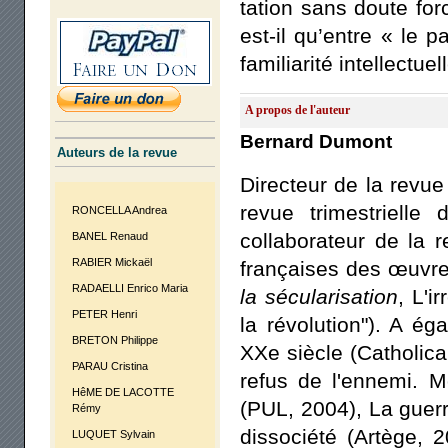
ta­tion sans doute for­
est-il qu’entre « le p
fami­lia­ri­té intel­lec­tuel
A propos de l'auteur
Bernard Dumont
Auteurs de la revue
Directeur de la revu
revue trimestrielle
RONCELLA Andrea
collaborateur de la 
BANEL Renaud
RABIER Mickaël
françaises des œuvre
RADAELLI Enrico Maria
la sécularisation
, L'i
PETER Henri
la révolution"). A ég
BRETON Philippe
XXe siècle (Catholica
PARAU Cristina
refus de l'ennemi. M
HêME DE LACOTTE
(PUL, 2004), La guerr
Rémy
dissociété (Artège, 
LUQUET Sylvain