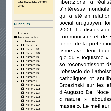
libe­ra­zione, a réa­
Grange, La lot­ta contro il
dirit­to
s’intéresse mon­dia­le­
qui a été en rela­tion
social uru­guayen, l
Rubriques
2009. La dis­cus­sion 
Editoriaux
com­mu­nisme et de se
Numéros publiés
Numéro 1
piège de la pré­ten­tio
Numéro 2
Numéro 103
lisme avec leur double 
Numéro 104
gie du « foquisme » 
Numéro 105
Numéro 106
se recon­ver­tissent d
Numéro 107
Numéro 108
l’obstacle de l’athéis
Numéro 109
Numéro 110
catho­liques et anti­l
Numéro 111
Brze­zins­ki sur les e
Numéro 112
Numéro 113
d’Augusto Del Noce 
Numéro 114
Numéro 115
« natu­rel », abou­ti
Numéro 116
Numéro 117
masse ». Le meilleur ch
Numéro 118