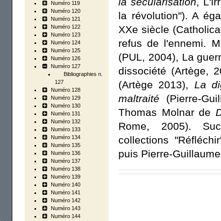
la sécularisation
, L'i
Numéro 119
Numéro 120
la révolution"). A ég
Numéro 121
Numéro 122
XXe siècle (Catholica
Numéro 123
refus de l'ennemi. M
Numéro 124
Numéro 125
(PUL, 2004), La guerr
Numéro 126
Numéro 127
dissociété (Artège, 
Bibliographies n.
127
(Artège 2013),
La di
Numéro 128
maltraité
(Pierre-Gui
Numéro 129
Numéro 130
Thomas Molnar de
D
Numéro 131
Numéro 132
Rome, 2005). Succ
Numéro 133
Numéro 134
collections "Réfléchir
Numéro 135
puis Pierre-Guillaume
Numéro 136
Numéro 137
Numéro 138
Numéro 139
Numéro 140
-->
Numéro 141
Numéro 142
Numéro 143
Numéro 144