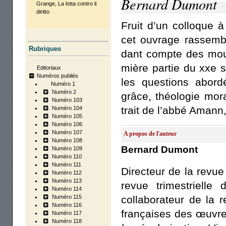
Bernard Dumont
Grange, La lot­ta contro il
dirit­to
Fruit d’un col­loque 
cet ouvrage ras­semble
Rubriques
dant compte des mou­v
mière par­tie du xxe s
Editoriaux
Numéros publiés
les ques­tions abor­d
Numéro 1
Numéro 2
grâce, théo­lo­gie mor
Numéro 103
trait de l’abbé Amann
Numéro 104
Numéro 105
Numéro 106
Numéro 107
A propos de l'auteur
Numéro 108
Bernard Dumont
Numéro 109
Numéro 110
Numéro 111
Directeur de la revu
Numéro 112
Numéro 113
revue trimestrielle
Numéro 114
Numéro 115
collaborateur de la 
Numéro 116
françaises des œuvre
Numéro 117
Numéro 118