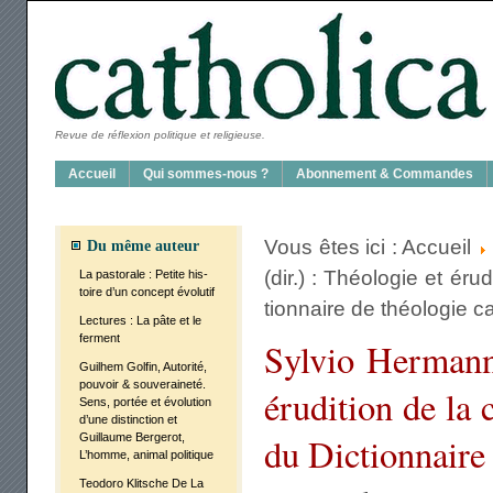
Revue de réflexion politique et religieuse.
Accueil
Qui sommes-nous ?
Abon­ne­ment & Com­mandes
Vous êtes ici :
Accueil
Du même auteur
(dir.) : Théo­lo­gie et éru
La pas­to­rale : Petite his­
toire d’un concept évo­lu­tif
tion­naire de théo­lo­gie c
Lec­tures : La pâte et le
ferment
Syl­vio Her­mann 
Guil­hem Gol­fin, Auto­ri­té,
pou­voir & sou­ve­rai­ne­té.
éru­di­tion de la
Sens, por­tée et évo­lu­tion
d’une dis­tinc­tion et
Guillaume Ber­ge­rot,
du Dic­tion­naire 
L’homme, ani­mal poli­tique
Teo­do­ro Klitsche De La