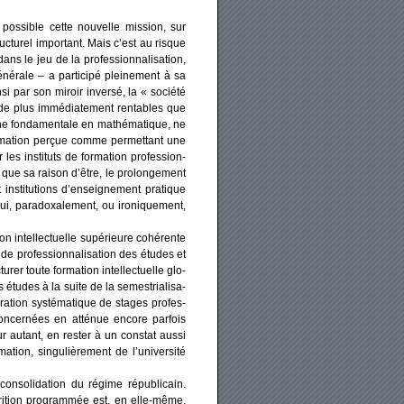
t pos­sible cette nou­velle mis­sion, sur
uc­tu­rel impor­tant. Mais c’est au risque
ns le jeu de la pro­fes­sion­na­li­sa­tion,
éné­rale – a par­ti­ci­pé plei­ne­ment à sa
si par son miroir inver­sé, la « socié­té
 de plus immé­dia­te­ment ren­tables que
he fon­da­men­tale en mathé­ma­tique, ne
r­ma­tion per­çue comme per­met­tant une
es ins­ti­tuts de for­ma­tion pro­fes­sion­
 que sa rai­son d’être, le pro­lon­ge­ment
et ins­ti­tu­tions d’enseignement pra­tique
, para­doxa­le­ment, ou iro­ni­que­ment,
 intel­lec­tuelle supé­rieure cohé­rente
e pro­fes­sion­na­li­sa­tion des études et
­tu­rer toute for­ma­tion intel­lec­tuelle glo­
 études à la suite de la semes­tria­li­sa­
­tion sys­té­ma­tique de stages pro­fes­
s concer­nées en atté­nue encore par­fois
ur autant, en res­ter à un constat aus­si
ma­tion, sin­gu­liè­re­ment de l’université
nso­li­da­tion du régime répu­bli­cain.
ri­tion pro­gram­mée est, en elle-même,