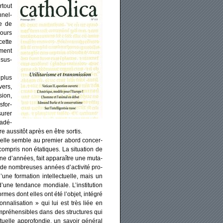
­tout
­nel­
le de
jours
 cette
­ment
 sus­
, plus
vers,
sion,
­for­
u­rer
 adé­
aus­si­tôt après en être sor­tis.
qu’elle semble au pre­mier abord concer­
 y com­pris non éta­tiques. La situa­tion de
ine d’années, fait appa­raître une muta­
ès de nom­breuses années d’activité pro­
ne for­ma­tion intel­lec­tuelle, mais un
 d’une ten­dance mon­diale. L’institution
mes dont elles ont été l’objet, inté­gré
on­na­li­sa­tion » qui lui est très liée en
pré­hen­sibles dans des struc­tures qui
­tuelle appro­fon­die, un savoir géné­ral