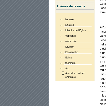
Cett
Thèmes de la revue
l’ac
for­m
histoire
Société
A l’o
Histoire de l'Eglise
incon
Vatican II
vale
l’éco
modernité
nelle
Liturgie
d’éch
Philosophie
plus
d’un
Eglise
en es
théologie
tuel
Art
fort
Accéder à la liste
bliqu
complète
leque
main
ne po
Les i
mies 
ci­pl
cia­l