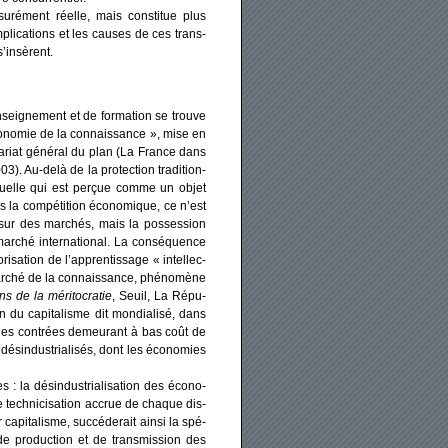
su­ré­ment réelle, mais consti­tue plus
pli­ca­tions et les causes de ces trans­
s’insèrent.
enseignement et de for­ma­tion se trouve
 éco­no­mie de la connais­sance », mise en
a­riat géné­ral du plan (La France dans
. Au-delà de la pro­tec­tion tra­di­tion­
lec­tuelle qui est per­çue comme un objet
 la com­pé­ti­tion éco­no­mique, ce n’est
 sur des mar­chés, mais la pos­ses­sion
ar­ché inter­na­tio­nal. La consé­quence
o­ri­sa­tion de l’apprentissage « intel­lec­
r­ché de la connais­sance, phé­no­mène
ns de la méri­to­cra­tie
, Seuil, La Répu­
 du capi­ta­lisme dit mon­dia­li­sé, dans
ns les contrées demeu­rant à bas coût de
n­dus­tria­li­sés, dont les éco­no­mies
s : la dés­in­dus­tria­li­sa­tion des éco­no­
e tech­ni­ci­sa­tion accrue de chaque dis­
 capi­ta­lisme, suc­cé­de­rait ain­si la spé­
 de pro­duc­tion et de trans­mis­sion des