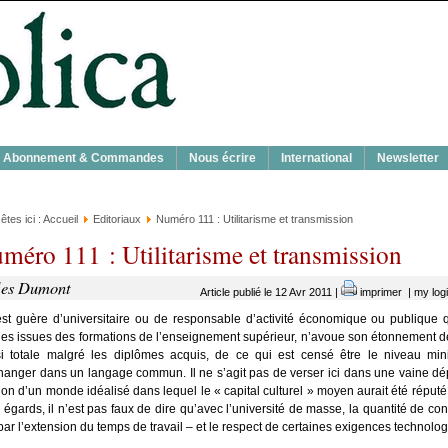
Abon­ne­ment & Com­mandes
Nous écrire
Inter­na­tio­nal
News­let­ter
êtes ici :
Accueil
Editoriaux
Numé­ro 111 : Uti­li­ta­risme et trans­mis­sion
mé­ro 111 : Uti­li­ta­risme et trans­mis­sion
les Dumont
Article publié le 12 Avr 2011 |
imprimer
|
my logi
’est guère d’universitaire ou de res­pon­sable d’activité éco­no­mique ou publique q
es issues des for­ma­tions de l’enseignement supé­rieur, n’avoue son éton­ne­ment dev
si totale mal­gré les diplômes acquis, de ce qui est cen­sé être le niveau mini­
hanger dans un lan­gage com­mun. Il ne s’agit pas de ver­ser ici dans une vaine déplo
­tion d’un monde idéa­li­sé dans lequel le « capi­tal cultu­rel » moyen aurait été répu­té
 égards, il n’est pas faux de dire qu’avec l’université de masse, la quan­ti­té de connai
ar l’extension du temps de tra­vail – et le res­pect de cer­taines exi­gences tech­no­lo