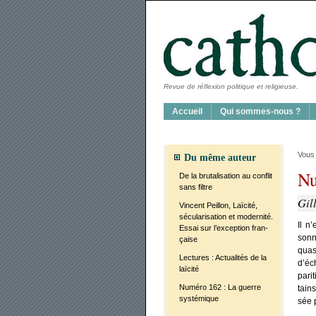
Revue de réflexion politique et religieuse.
Accueil
Qui sommes-nous ?
Vous 
Du même auteur
Nu
De la bru­ta­li­sa­tion au conflit
sans filtre
Gil
Vincent Peillon, Laï­ci­té,
sécu­la­ri­sa­tion et moder­ni­té.
Il n
Essai sur l’exception fran­
sonn
çaise
qua­
Lec­tures : Actua­li­tés de la
d’éc
laï­ci­té
pa­ri
Numé­ro 162 : La guerre
tains
sys­té­mique
sée p