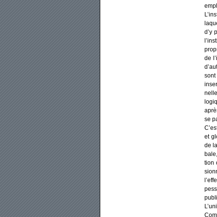
empl
L’ins
laque
d’y p
l’ins
propr
de l’
d’aut
sont 
inser
nelle
logiq
après
se pa
C’est
et gl
de la
bale,
tion 
sion­
l’eff
pes­s
publ
L’un
Comm