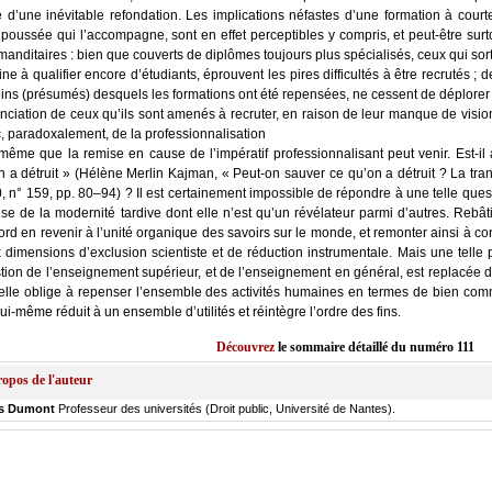
d’une inévi­table refon­da­tion. Les impli­ca­tions néfastes d’une for­ma­tion à courte v
 pous­sée qui l’accompagne, sont en effet per­cep­tibles y com­pris, et peut-être sur­
an­di­taires : bien que cou­verts de diplômes tou­jours plus spé­cia­li­sés, ceux qui sorte
ne à qua­li­fier encore d’étudiants, éprouvent les pires dif­fi­cul­tés à être recru­tés 
ns (pré­su­més) des­quels les for­ma­tions ont été repen­sées, ne cessent de déplo­rer
an­cia­tion de ceux qu’ils sont ame­nés à recru­ter, en rai­son de leur manque de visio
 para­doxa­le­ment, de la pro­fes­sion­na­li­sa­tion
-même que la remise en cause de l’impératif pro­fes­sion­na­li­sant peut venir. Est-i
 a détruit » (Hélène Mer­lin Kaj­man, « Peut-on sau­ver ce qu’on a détruit ? La trans­mi
, n° 159, pp. 80–94) ? Il est cer­tai­ne­ment impos­sible de répondre à une telle ques
ise de la moder­ni­té tar­dive dont elle n’est qu’un révé­la­teur par­mi d’autres. Rebâ­
rd en reve­nir à l’unité orga­nique des savoirs sur le monde, et remon­ter ain­si à con
dimen­sions d’exclusion scien­tiste et de réduc­tion ins­tru­men­tale. Mais une telle pr
tion de l’enseignement supé­rieur, et de l’enseignement en géné­ral, est repla­cée dan
elle oblige à repen­ser l’ensemble des acti­vi­tés humaines en termes de bien com
ui-même réduit à un ensemble d’utilités et réin­tègre l’ordre des fins.
Décou­vrez
le som­maire détaillé du numé­ro 111
opos de l'auteur
es Dumont
Professeur des universités (Droit public, Université de Nantes).