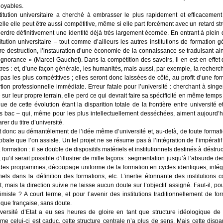
oyables.
titution uni­ver­si­taire a cher­ché à embras­ser le plus rapi­de­ment et effi­ca­ce­men
lle elle peut être aus­si com­pé­ti­tive, même si elle part for­cé­ment avec un retard str
erdre défi­ni­ti­ve­ment une iden­ti­té déjà très lar­ge­ment écor­née. En entrant à plein da
titution uni­ver­si­taire – tout comme d’ailleurs les autres ins­ti­tu­tions de for­ma­tion g
e des­truc­tion, l’instauration d’une éco­no­mie de la connais­sance se tra­dui­sant ain­
ignorance » (Mar­cel Gau­chet). Dans la com­pé­ti­tion des savoirs, il en est en effet
res : et, d’une façon géné­rale, les huma­ni­tés, mais aus­si, par exemple, la recherc
pas les plus com­pé­ti­tives ; elles seront donc lais­sées de côté, au pro­fit d’une fo
­tion pro­fes­sion­nelle immé­diate. Erreur fatale pour l’université : cher­chant à sin­ger l
 sur leur propre ter­rain, elle perd ce qui devrait faire sa spé­ci­fi­ci­té en même temps
ue de cette évo­lu­tion étant la dis­pa­ri­tion totale de la fron­tière entre uni­ver­si­té 
 bac – qui, même pour les plus intel­lec­tuel­le­ment des­sé­chées, aiment aujourd’hui
rer du titre d’université.
 donc au déman­tè­le­ment de l’idée même d’université et, au-delà, de toute for­ma­tion
o­bale que l’on assiste. Un tel pro­jet ne se résume pas à l’intégration de l’impératif d
 for­ma­tion : il se double de dis­po­si­tifs maté­riels et ins­ti­tu­tion­nels des­ti­nés à déstruc
 qu’il serait pos­sible d’illustrer de mille façons : seg­men­ta­tion jusqu’à l’absurde des
des pro­grammes, décou­page uni­forme de la for­ma­tion en cycles iden­tiques, inté­gra
nels dans la défi­ni­tion des for­ma­tions, etc. L’inertie éton­nante des ins­ti­tu­tion
et, mais la direc­tion sui­vie ne laisse aucun doute sur l’objectif assi­gné. Faut-il, po
i­miste ? A court terme, et pour l’avenir des ins­ti­tu­tions tra­di­tion­nel­le­ment de for­
ique fran­çaise, sans doute.
iversité d’Etat a eu ses heures de gloire en tant que struc­ture idéo­lo­gique de co
e celui-ci est caduc, cette struc­ture cen­trale n’a plus de sens. Mais cette dis­pa­