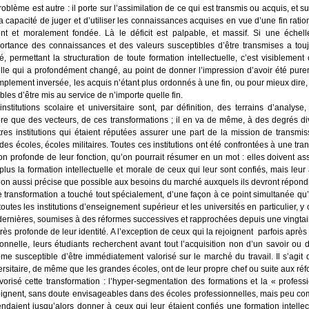
o­blème est autre : il porte sur l’assimilation de ce qui est trans­mis ou acquis, et sur
a capa­ci­té de juger et d’utiliser les connais­sances acquises en vue d’une fin ration
ent et mora­le­ment fon­dée. Là le défi­cit est pal­pable, et mas­sif. Si une échel
portance des connais­sances et des valeurs sus­cep­tibles d’être trans­mises a tou­
té, per­met­tant la struc­tu­ra­tion de toute for­ma­tion intel­lec­tuelle, c’est visi­ble­ment
lle qui a pro­fon­dé­ment chan­gé, au point de don­ner l’impression d’avoir été pure
m­ple­ment inver­sée, les acquis n’étant plus ordon­nés à une fin, ou pour mieux dire,
ibles d’être mis au ser­vice de n’importe quelle fin.
ns­ti­tu­tions sco­laire et uni­ver­si­taire sont, par défi­ni­tion, des ter­rains d’analyse
re que des vec­teurs, de ces trans­for­ma­tions ; il en va de même, à des degrés di
res ins­ti­tu­tions qui étaient répu­tées assu­rer une part de la mis­sion de trans­mis­
es écoles, écoles mili­taires. Toutes ces ins­ti­tu­tions ont été confron­tées à une trans
on pro­fonde de leur fonc­tion, qu’on pour­rait résu­mer en un mot : elles doivent ass
lus la for­ma­tion intel­lec­tuelle et morale de ceux qui leur sont confiés, mais leur
ion aus­si pré­cise que pos­sible aux besoins du mar­ché aux­quels ils devront répondre 
 trans­for­ma­tion a tou­ché tout spé­cia­le­ment, d’une façon à ce point simul­ta­née 
toutes les ins­ti­tu­tions d’enseignement supé­rieur et les uni­ver­si­tés en par­ti­cu­lier,
der­nières, sou­mises à des réformes suc­ces­sives et rap­pro­chées depuis une ving­ta
très pro­fonde de leur iden­ti­té. A l’exception de ceux qui la rejoignent par­fois apr
ion­nelle, leurs étu­diants recherchent avant tout l’acquisition non d’un savoir ou d’u
me sus­cep­tible d’être immé­dia­te­ment valo­ri­sé sur le mar­ché du tra­vail. Il s’agit
er­si­taire, de même que les grandes écoles, ont de leur propre chef ou suite aux réfor
vo­ri­sé cette trans­for­ma­tion : l’hyper-segmentation des for­ma­tions et la « pro­fes­si
ignent, sans doute envi­sa­geables dans des écoles pro­fes­sion­nelles, mais peu com­
en­daient jusqu’alors don­ner à ceux qui leur étaient confiés une for­ma­tion intel­lec