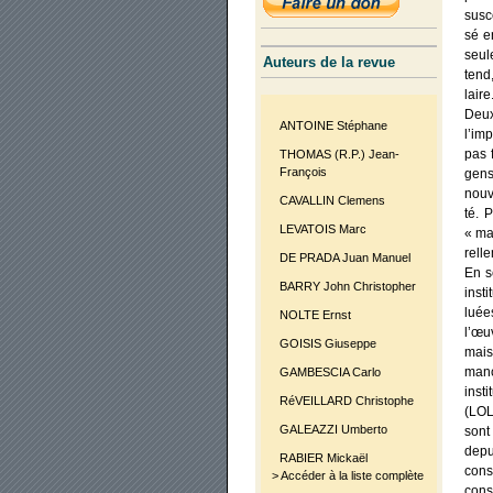
sus­c
sé en
seule
Auteurs de la revue
tend
laire
Deux
ANTOINE Stéphane
l’imp
pas f
THOMAS (R.P.) Jean-
François
gens
nou­v
CAVALLIN Clemens
té. P
LEVATOIS Marc
« mar
rel­l
DE PRADA Juan Manuel
En se
BARRY John Christopher
ins­t
luée
NOLTE Ernst
l’œuv
GOISIS Giuseppe
mais
mance
GAMBESCIA Carlo
ins­
RéVEILLARD Christophe
(LOL
GALEAZZI Umberto
sont
depu
RABIER Mickaël
consé
> Accéder à la liste complète
cons