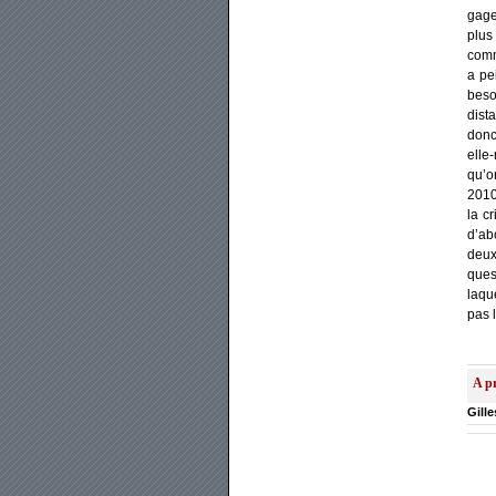
gage 
plus
com­m
a pei
besoi
dis­t
donc,
elle
qu’on
2010
la cr
d’abo
deux 
ques­
laqu
pas l
A pr
Gill
-->