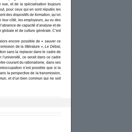
ue, et de la spé­cia­li­sa­tion tou­jours
tout, pour ceux qui en sont répu­tés les
nt des dis­po­si­tifs de for­ma­tion, qu’on
; de leur côté, les employeurs, au vu des
 l’absence de capa­ci­té d’analyse et de
n glo­bale et de culture géné­rale. C’est
l alors encore pos­sible de « sau­ver ce
s­sion de la lit­té­ra­ture »,
Le Débat
,
­tion sans la repla­cer dans le cadre de
tir l’université, ce serait dans ce cadre
tre-cou­rant du ratio­na­lisme, dans ses
é­oc­cu­pa­tion n’est pos­sible que si la
s la pers­pec­tive de la trans­mis­sion,
­mun, et d’un bien com­mun qui ne soit