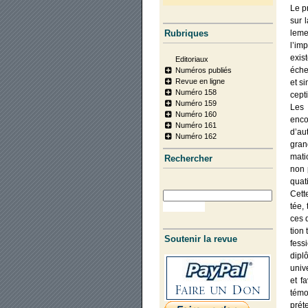
Le pr
sur l
Rubriques
le­m
l’im
exis­
Editoriaux
éche
Numéros publiés
Revue en ligne
et si
Numéro 158
cep­t
Numéro 159
Les i
Numéro 160
enco
Numéro 161
d’aut
Numéro 162
grand
ma­ti
Recher­cher
non p
qua­t
Cette
tée, 
ces 
tion 
Soutenir la revue
fes­s
diplô
uni­v
et fa
témo
pré­t