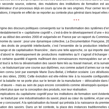
e seconde source, externe, des muta­tions des ins­ti­tu­tions de for­ma­tion est as
célérateur d’un pro­ces­sus déjà en cours qu’une de ses ori­gines. Pour cer­ner les im
a­tions, il importe en effet de se repor­ter au contexte plus géné­ral dans lequel elles 
* * *
rigine des dis­cours poli­tiques conver­gents sur la trans­for­ma­tion des sys­tèmes d’
­tes­ta­ble­ment le « capi­ta­lisme cog­ni­tif », c’est-à-dire le déve­lop­pe­ment d’une «
ur au début des années 2000 et vul­ga­ri­sée en France par un rap­port du Com­mis­s
nomie du savoir : pour une dyna­mique col­lec­tive, La Docu­men­ta­tion Fran­çaise, 2003)
 des droits de pro­prié­té intel­lec­tuelle, c’est l’ensemble de la pro­duc­tion intel­
ange et de capi­ta­li­sa­tion finan­cière ; dans une telle approche, ce qui importe dans
 d’abord le déve­lop­pe­ment de pro­duc­tions maté­rielles qu’il s’agirait d’échanger
e cer­taine quan­ti­té d’agents maî­tri­sant des connais­sances mon­nayables sur un m
t tout à la fois la déva­lo­ri­sa­tion des savoir-faire liés au tra­vail manuel, et la sur­va­l
 », se tra­dui­sant par une course aux diplômes, vus comme autant d’armes sur ce ma
 bien connu (voir par exemple Marie Duru-Bel­lat,
L’inflation sco­laire. Les dés­illu­sio
e des idées, 2006). Cette évo­lu­tion est elle-même liée à la nou­velle confi­gu­ra­tion
l la bataille ne se porte plus sur le ter­rain de la manu­fac­ture – délo­ca­li­sée da
‑d’œuvre – mais au sein de pays encore consi­dé­rés comme déve­lop­pés quoique dés­i
rtent plus que sur la concep­tion des pro­duits, non leur réa­li­sa­tion.
mpli­ca­tions du capi­ta­lisme cog­ni­tif pour les ins­ti­tu­tions de for­ma­tion sont évi­dente
se tra­duit par une indus­tria­li­sa­tion du savoir, pla­cé au cœur du sys­tème, et par un
ine y concou­rant. A la spé­cia­li­sa­tion du tra­vail qui pré­si­da à la nais­sance du pre­mier
i­sa­tion des savoirs. Dans un tel contexte, la place des ins­tances tra­di­tion­nelles