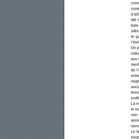
conna
com­p
d’ai
été 
bale 
si­té
le ga
l’év
On pe
natur
aux i
men­t
de l’
entra
négl
aucun
tions
ins­ti­
Là es
le no
rain 
anné
savoi
Le te
sou­