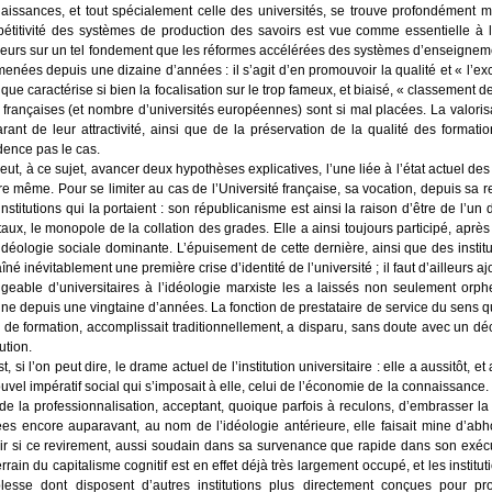
is­sances, et tout spé­cia­le­ment celle des uni­ver­si­tés, se trouve pro­fon­dé­ment
é­ti­ti­vi­té des sys­tèmes de pro­duc­tion des savoirs est vue comme essen­tielle à la 
lleurs sur un tel fon­de­ment que les réformes accé­lé­rées des sys­tèmes d’enseignem
menées depuis une dizaine d’années : il s’agit d’en pro­mou­voir la qua­li­té et « l’
que carac­té­rise si bien la foca­li­sa­tion sur le trop fameux, et biai­sé, « clas­se­ment
s fran­çaises (et nombre d’universités euro­péennes) sont si mal pla­cées. La valo­ri­sa­t
rant de leur attrac­ti­vi­té, ain­si que de la pré­ser­va­tion de la qua­li­té des for­ma­
idence pas le cas.
ut, à ce sujet, avan­cer deux hypo­thèses expli­ca­tives, l’une liée à l’état actuel des ins
e même. Pour se limi­ter au cas de l’Université fran­çaise, sa voca­tion, depuis sa refo
ns­ti­tu­tions qui la por­taient : son répu­bli­ca­nisme est ain­si la rai­son d’être de l’
aux, le mono­pole de la col­la­tion des grades. Elle a ain­si tou­jours par­ti­ci­pé, après l
idéologie sociale domi­nante. L’épuisement de cette der­nière, ain­si que des ins­ti­tu­t
î­né inévi­ta­ble­ment une pre­mière crise d’identité de l’université ; il faut d’ailleurs
i­geable d’universitaires à l’idéologie mar­xiste les a lais­sés non seule­ment orph
e depuis une ving­taine d’années. La fonc­tion de pres­ta­taire de ser­vice du sens que
 de for­ma­tion, accom­plis­sait tra­di­tion­nel­le­ment, a dis­pa­ru, sans doute avec un d
tu­tion.
t, si l’on peut dire, le drame actuel de l’institution uni­ver­si­taire : elle a aus­si­tôt
u­vel impé­ra­tif social qui s’imposait à elle, celui de l’économie de la connais­sance. 
de la pro­fes­sion­na­li­sa­tion, accep­tant, quoique par­fois à recu­lons, d’embrasser l
es encore aupa­ra­vant, au nom de l’idéologie anté­rieure, elle fai­sait mine d’abh
r si ce revi­re­ment, aus­si sou­dain dans sa sur­ve­nance que rapide dans son exé­cu­t
r­rain du capi­ta­lisme cog­ni­tif est en effet déjà très lar­ge­ment occu­pé, et les ins­ti­tu­
plesse dont dis­posent d’autres ins­ti­tu­tions plus direc­te­ment conçues pour pr