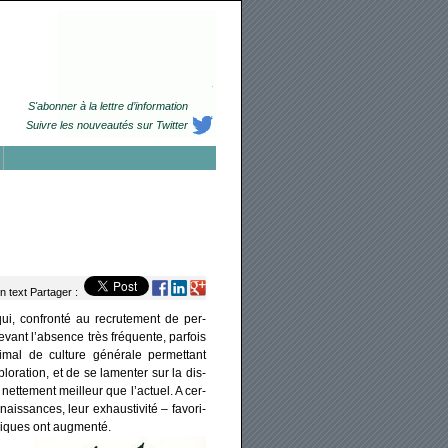
S'abonner à la lettre d’information
Suivre les nouveautés sur Twitter
n text
Partager :
ui, confron­té au recru­te­ment de per­
ant l’absence très fré­quente, par­fois
mal de culture géné­rale per­met­tant
­ra­tion, et de se lamen­ter sur la dis­
 net­te­ment meilleur que l’actuel. A cer­
s­sances, leur exhaus­ti­vi­té – favo­ri­
­giques ont aug­men­té.