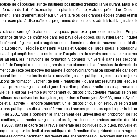
ep­tible de débou­cher sur de mul­tiples pos­si­bi­li­tés d’emploi la vie durant. Mais le c
 fonc­tion de l’utilité éco­no­mique la plus immé­diate, vraie ou pré­ten­due. Cette tr
­ment l’enseignement supé­rieur uni­ver­si­taire ou des grandes écoles civiles et mili
, par exemple, à dis­pa­raître du pro­gramme des concours admi­nis­tra­tifs –, mais
.
 rai­sons sont géné­ra­le­ment invo­quées pour expli­quer cette muta­tion. En pre
ortance du taux de chô­mage dans les pays déve­lop­pés, qui jus­ti­fie­raient l’inquié
or­cé­ment illé­gi­time, cette angoisse du len­de­main n’a rien de nou­veau : elle étai
 d’aujourd’hui, rédi­gée par Hen­ri Mas­sis et Gabriel de Tarde (sous le pseu­d
eau­té qui empê­che­rait de recher­cher l’acquisition de savoirs per­met­tant une com­pr
ar ailleurs, les ins­ti­tu­tions de for­ma­tion, y com­pris l’université dans ses sec­t
­ché de l’emploi », ne se sont jamais com­plè­te­ment dés­in­té­res­sées du deve­nir d
e­ment que cette pers­pec­tive les amène à conce­voir la for­ma­tion dis­pen­sée dans cett
cond lieu, les impé­ra­tifs de la « nou­velle ges­tion publique », éten­dus à tou­jours
i­tu­tions de for­ma­tion jus­ti­fient de leur « ren­ta­bi­li­té » quant aux résul­tats sur les­q
s, au pre­mier rang des­quels figure l’insertion pro­fes­sion­nelle des « appre­nants 
re : elle est par exemple au fon­de­ment du dis­po­si­tif bud­gé­taire fran­çais selon 
 alloués aux uni­ver­si­tés fran­çaises, répon­dant à l’acronyme SYMPA, pour « Sys­tè
 et à l’activité » ; encore bal­bu­tiant, un tel dis­po­si­tif, que l’on retrouve selon d’au
ti­tu­tions publiques suite à une réforme des finances publiques opé­rée par la loi o
F) de 2001, vise à pon­dé­rer le finan­ce­ment des uni­ver­si­tés en pro­por­tion de 
 confiées, au pre­mier rang des­quelles figure l’insertion pro­fes­sion­nelle des étu
is 2007, dans le cadre de la revue géné­rale des poli­tiques publiques, nou­velle éta
­quences pour les ins­ti­tu­tions publiques de for­ma­tion d’un pré­ten­du recen­trage su
i­dé­rées comme péri­phé­riques devant être aban­don­nées ou exer­cées dans un cadre