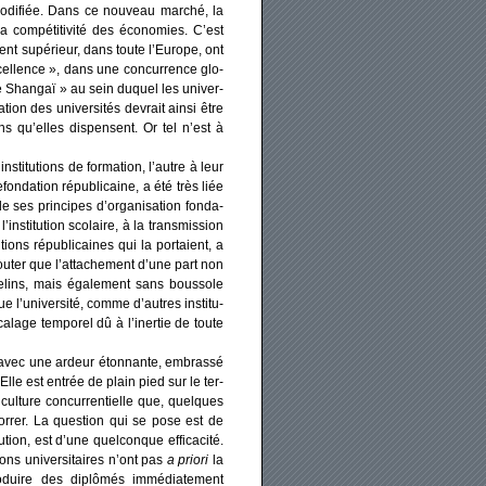
 modi­fiée. Dans ce nou­veau mar­ché, la
com­pé­ti­ti­vi­té des éco­no­mies. C’est
ent supé­rieur, dans toute l’Europe, ont
excellence », dans une concur­rence glo­
 de Shan­gaï » au sein duquel les uni­ver­
ion des uni­ver­si­tés devrait ain­si être
tions qu’elles dis­pensent. Or tel n’est à
­ti­tu­tions de for­ma­tion, l’autre à leur
n­da­tion répu­bli­caine, a été très liée
un de ses prin­cipes d’organisation fon­da­
’institution sco­laire, à la trans­mis­sion
ions répu­bli­caines qui la por­taient, a
 ajou­ter que l’attachement d’une part non
e­lins, mais éga­le­ment sans bous­sole
 l’université, comme d’autres ins­ti­tu­
éca­lage tem­po­rel dû à l’inertie de toute
, et avec une ardeur éton­nante, embras­sé
Elle est entrée de plain pied sur le ter­
a culture concur­ren­tielle que, quelques
orrer. La ques­tion qui se pose est de
ion, est d’une quel­conque effi­ca­ci­té.
tions uni­ver­si­taires n’ont pas
a prio­ri
la
o­duire des diplô­més immé­dia­te­ment