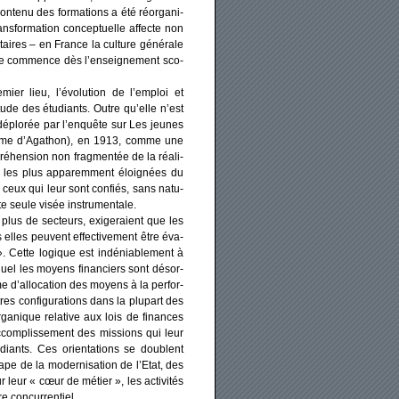
onte­nu des for­ma­tions a été réor­ga­ni­
ans­for­ma­tion concep­tuelle affecte non
­taires – en France la culture géné­rale
 elle com­mence dès l’enseignement sco­
­mier lieu, l’évolution de l’emploi et
tude des étu­diants. Outre qu’elle n’est
t déplo­rée par l’enquête sur Les jeunes
o­nyme d’Agathon), en 1913, comme une
é­hen­sion non frag­men­tée de la réa­li­
ions les plus appa­rem­ment éloi­gnées du
e ceux qui leur sont confiés, sans natu­
e seule visée ins­tru­men­tale.
 plus de sec­teurs, exi­ge­raient que les
uels elles peuvent effec­ti­ve­ment être éva­
». Cette logique est indé­nia­ble­ment à
lequel les moyens finan­ciers sont désor­
me d’allocation des moyens à la per­for­
tres confi­gu­ra­tions dans la plu­part des
rga­nique rela­tive aux lois de finances
l’accomplissement des mis­sions qui leur
­diants. Ces orien­ta­tions se doublent
pe de la moder­ni­sa­tion de l’Etat, des
r leur « cœur de métier », les acti­vi­tés
 concur­ren­tiel.